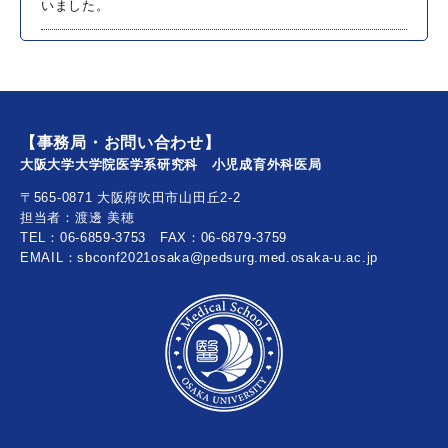
いました。
2021年04月30日
演題募集期間を「2021年5月14日（金）午後11時59分」ま
でに延長しました
2021年04月30日
【事務局・お問い合わせ】
2021年4月末時点では、第38回日本二分脊椎研究会は予定
大阪大学大学院医学系研究科 小児成育外科医局
通り2021年7月17日に、現地開催で行う予定です。
〒565-0871 大阪府吹田市山田丘2-2
担当者：渡邊 美穂
TEL：06-6859-3753 FAX：06-6879-3759
EMAIL：sbconf2021osaka@pedsurg.med.osaka-u.ac.jp