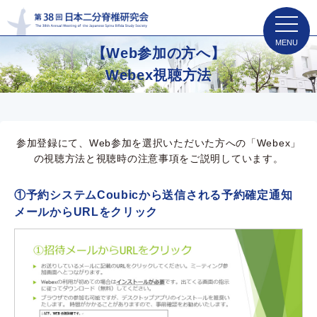
toggle
navigat
【Web参加の方へ】
Webex視聴方法
参加登録にて、Web参加を選択いただいた方への「Webex」
の視聴方法と視聴時の注意事項をご説明しています。
①予約システムCoubicから送信される予約確定通知
メールからURLをクリック